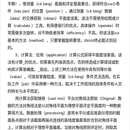
平移），使测量（cè liáng）基面和评定基面重合，获得符合zui小条
件（tiáo jiàn）的位置（position ），通过测量（cè liáng）数据
（data）的交换获取（obtain）平面度误差。该法不需使用绘图或计
算（calculate ）工具，有简便易行的优点，具体操作（operate）时
常需做多次旋转，对不熟练者效率（efficiency）不高。但该法是zui
most
基本的方法（method），只要掌握旋转要领，
终必能达到目
的。
3、计算法：应用（application）计算公式获得平面度误差值。该
法有计算_的优点，但需事先判准高低点，否则将造成计算错误或影
响其计算准确度。_指出，上述三种方法在使用中具有同等价值
（value），可按其掌握程度、测量（cè liáng）条件灵活选用。在实
际工作（job）中采用哪一种方法，取决于工作现场的具体条件和人员
的特长与水平而定。
用计算法获取铸铁（cast iron）平台对角线法原始（Original）数
据的方法对角线法是以对角线平面为理想平面评定平面度的一种数据
算得方法。数据处理（processing）是将水平仪或自准直仪得到的截
面各点相对于该截面两端点连线的直线度偏差值折合到对角线平面
上，计算出相对于理想平面偏差。当按对角线原则评定时，则取其