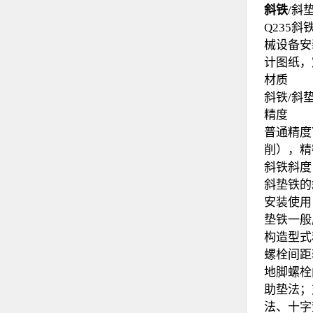
斜铁
/斜
Q235
械设备安
计图纸，
材质
斜铁/斜
精度
普通精度
削），精
斜铁斜度
斜垫铁的斜
安装使用
垫铁一般
构造型式
螺栓间距
地脚螺栓
助垫法；
法、十字