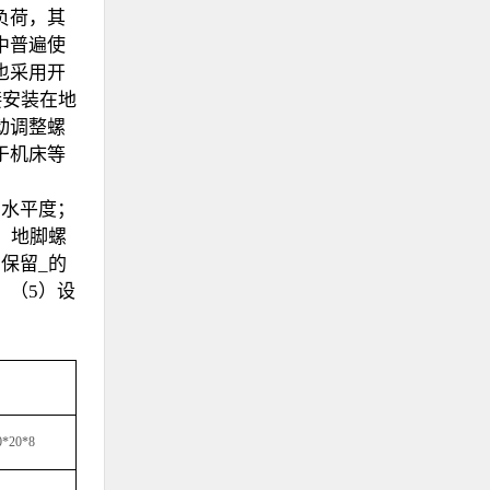
负荷，其
中普遍使
也采用开
接安装在地
动调整螺
于机床等
和水平度；
、地脚螺
保留_的
；（5）设
0*20*8