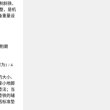
制斜铁、
调整，是机
备重量设
铣削磨
1 / 4
的大小、
座小地脚
垫法；当
垫铁的辅
括标准垫