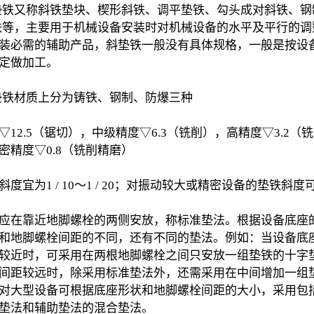
垫铁又称斜铁垫块、楔形斜铁、调平垫铁、勾头成对斜铁、钢
斜铁等，主要用于机械设备安装时对机械设备的水平及平行的
装必需的辅助产品，斜垫铁一般没有具体规格，一般是按设
定做加工。
垫铁材质上分为铸铁、钢制、防爆三种
▽12.5（锯切），中级精度▽6.3（铣削），高精度▽3.2（
密精度▽0.8（铣削精磨）
度宜为1 / 10～1 / 20；对振动较大或精密设备的垫铁斜度可为
应在靠近地脚螺栓的两侧安放，称标准垫法。根据设备底座
和地脚螺栓间距的不同，还有不同的垫法。例如：当设备底
较近时，可采用在两根地脚螺栓之间只安放一组垫铁的十字
间距较远时，除采用标准垫法外，还需采用在中间增加一组
对大型设备可根据底座形状和地脚螺栓间距的大小，采用包
垫法和辅助垫法的混合垫法。