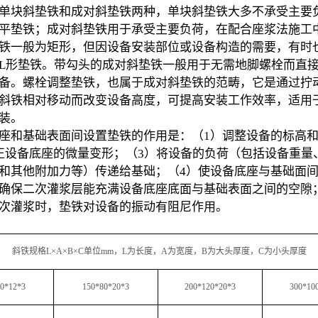
单块斜垫铁和成对斜垫铁两种，单块斜垫铁大多不承受主要
平垫铁；成对斜垫铁用于承受主要负荷，在配合座浆法施工
铁一般为矩形，但因设备安装部位或设备构造的需要，有时
L形垫铁。带勾头的成对斜垫铁一般用于无需地脚螺栓而直
备。螺栓调整垫铁，也属于成对斜垫铁的范畴，它是通过拧
斜铁相对移动而改变设备高度，可提高安装工作效率，适用
装。
座和基础表面间设置垫铁的作用是：（1）调整设备的标高
正设备底座的微量变形；（3）将设备的负荷（包括设备重量
和其他附加力等）传递给基础；（4）使设备底座与基础面间
确保二次灌浆层能充满设备底座底面与基础表面之间的空隙
次灌浆时，垫铁对设备的振动有阻尼作用。
斜铁规格L×A×B×C单位mm，L为长度，A为宽度，B为大头厚度，C为小头厚度
0*12*3
150*80*20*3
200*120*20*3
300*10